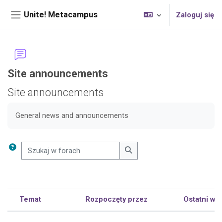
Przejdź do głównej zawartości
Unite! Metacampus
Zaloguj się
Panel boczny
Site announcements
Bloki uzupełniające
Site announcements
Wymagania zaliczenia
General news and announcements
Szukaj w forach
Szukaj w forach
Temat
Rozpoczęty przez
Ostatni wpi
Status
Lista dyskusji. Wyświetlam {$a ->count}