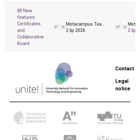
🆕 New
features:
Certificates
Metacampus Team
and
2 lip 2026
2 lip 
Collaborative
Board
Contact
Legal
notice