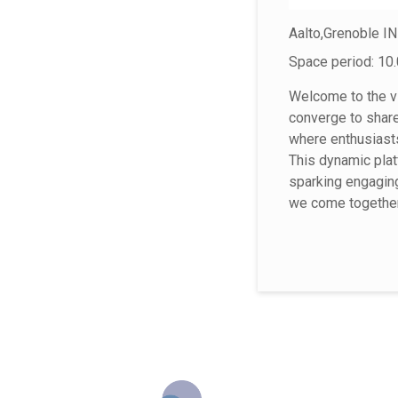
Aalto,Grenoble I
Space period: 10.
Welcome to the vi
converge to share
where enthusiasts 
This dynamic plat
sparking engagin
we come together 