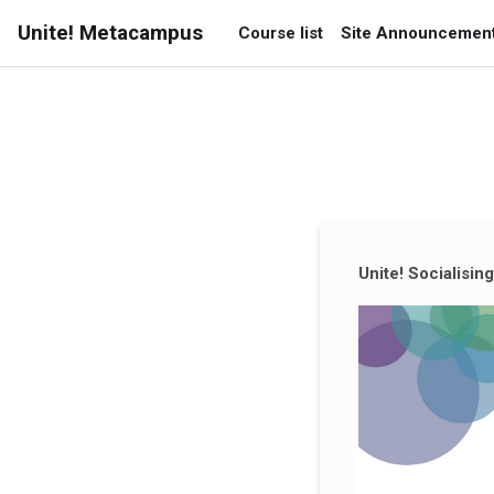
Siirry pääsisältöön
Unite! Metacampus
Course list
Site Announcemen
Täydentävät lohkot
Unite! Socialisin