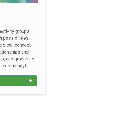
activity groups
 possibilities,
ore can connect.
ationships and
as, and growth as
e! community!
p