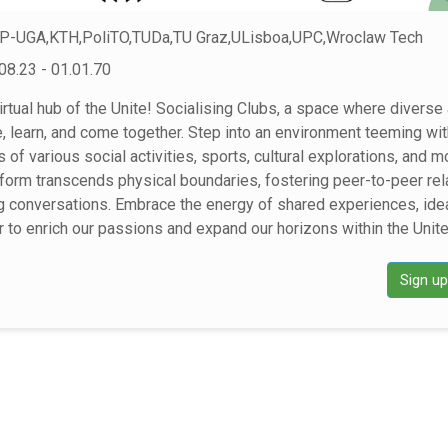
NP-UGA,KTH,PoliTO,TUDa,TU Graz,ULisboa,UPC,Wroclaw Tech
08.23 - 01.01.70
rtual hub of the Unite! Socialising Clubs, a space where diverse 
, learn, and come together. Step into an environment teeming with
of various social activities, sports, cultural explorations, and m
form transcends physical boundaries, fostering peer-to-peer rel
g conversations. Embrace the energy of shared experiences, ide
to enrich our passions and expand our horizons within the Unit
Sign u