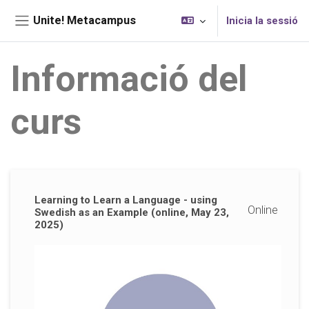
Ves al contingut principal
Unite! Metacampus
Inicia la sessió
Panell lateral
Informació del
curs
Blocs suplementaris
Learning to Learn a Language - using
Online
Swedish as an Example (online, May 23,
2025)