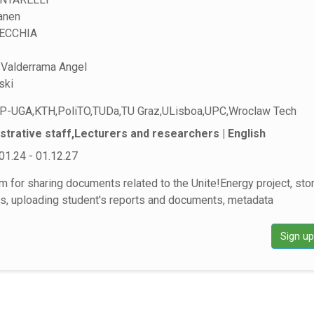
anen
ECCHIA
 Valderrama Angel
ski
NP-UGA,KTH,PoliTO,TUDa,TU Graz,ULisboa,UPC,Wroclaw Tech
strative staff,Lecturers and researchers | English
01.24 - 01.12.27
m for sharing documents related to the Unite!Energy project, sto
es, uploading student's reports and documents, metadata
Sign u