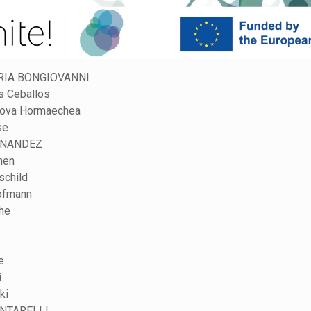
IA BONGIOVANNI
s Ceballos
nova Hormaechea
se
RNANDEZ
nen
schild
ofmann
he
e
i
ki
NTARELLI