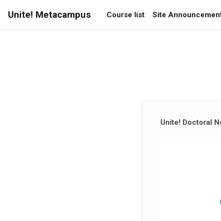
Gå direkt till huvudinnehåll
Unite! Metacampus
Course list
Site Announcemen
Kompletterande block
Unite! Doctoral 