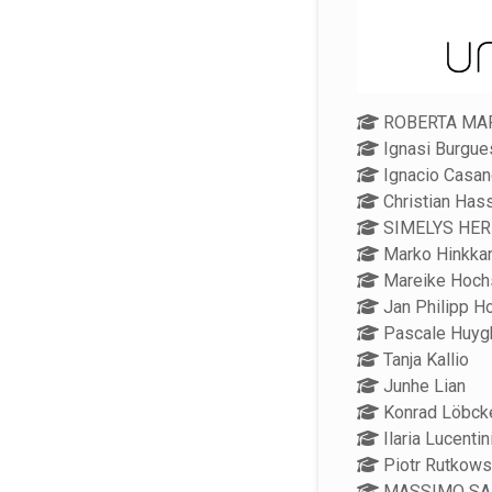
ROBERTA MAR
Ignasi Burgue
Ignacio Casa
Christian Has
SIMELYS HE
Marko Hinkka
Mareike Hoch
Jan Philipp H
Pascale Huyg
Tanja Kallio
Junhe Lian
Konrad Löbck
Ilaria Lucentin
Piotr Rutkows
MASSIMO SA