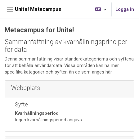
Gå direkt till huvudinnehåll
Unite! Metacampus
Logga in
Sidopanel
Metacampus for Unite!
Kompletterande block
Sammanfattning av kvarhållningsprinciper
för data
Denna sammanfattning visar standardkategorierna och syftena
för att behålla användardata. Vissa områden kan ha mer
specifika kategorier och syften än de som anges här.
Webbplats
Syfte
Kvarhållningsperiod
Ingen kvarhållningsperiod angavs